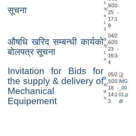
८
9/20
सूचना
१/
25 -
०
17:1
८
9
२
04/2
७
औषधि खरिद सम्बन्धी कार्यको
6/20
९/
23 -
बोलपत्र सूचना
८
16:3
०
4
Invitation for Bids for
05/2
७
the supply & delivery of
5/20
IMG
४/
18 -
_00
Mechanical
७
14:1
01.p
५
Equipement
3
df