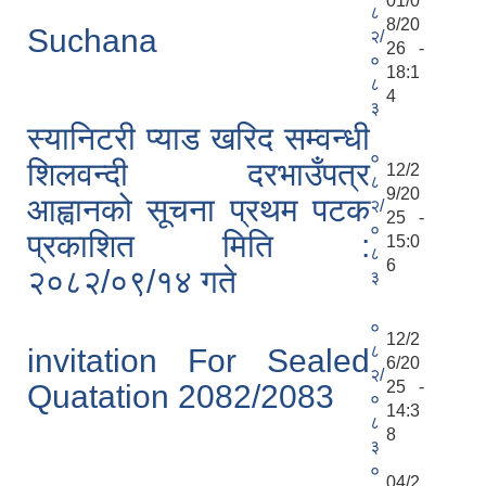
01/0
८
8/20
Suchana
२/
26 -
०
18:1
८
4
३
स्यानिटरी प्याड खरिद सम्वन्धी
०
शिलवन्दी दरभाउँपत्र
12/2
८
9/20
आह्वानको सूचना प्रथम पटक
२/
25 -
०
प्रकाशित मिति :
15:0
८
6
२०८२/०९/१४ गते
३
०
12/2
८
invitation For Sealed
6/20
२/
25 -
Quatation 2082/2083
०
14:3
८
8
३
०
04/2