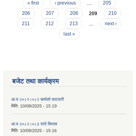
Pages
२०७७/०८/१८ अपांग सम्बन्धि अन्तरक्रिया कार्यक्रम सम्पन
« first
‹ previous
…
205
206
207
208
209
210
211
212
213
…
next ›
last »
बजेट तथा कार्यक्रम
आ‍.व.२०८१।०८२ खर्चको फाटवारी
मिति:
10/08/2025 - 15:19
आ‍.व.२०८२।०८३ रातो किताब
मिति:
10/08/2025 - 15:16