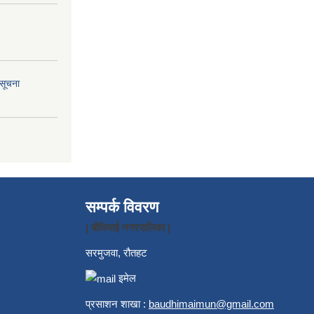
 सूचना
सम्पर्क विवरण
| बौधिमाई नगरपालिका |
सरमुजवा, रौतहट
इमेल
प्रसाशन शाखा :
b
audhimaimun@gmail.com