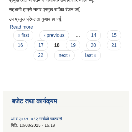
प्रमुख अतिथि वर्तमान विधायक राम किशोर यादव ज्यूँ,
सहभागी हाम्रो नागर प्रमुख राजिव रंजन ज्यूँ,
उप प्रमुख प्रेमलता कुशवाहा ज्यूँ
Read more
about बेटी पढ़ाउ बेटी बचाउ अभियान अन्तर्गत छोरी शिक्षा
Pages
बीमा, मुद्वति खाता संचालन कार्यक्रम चल्दैछ
« first
‹ previous
…
14
15
16
17
18
19
20
21
22
next ›
last »
बजेट तथा कार्यक्रम
आ‍.व.२०८१।०८२ खर्चको फाटवारी
मिति:
10/08/2025 - 15:19