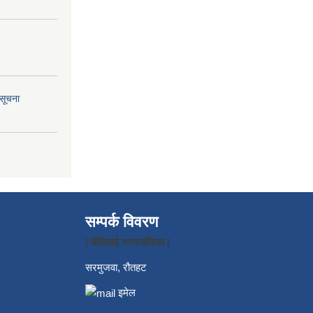
 सूचना
सम्पर्क विवरण
| बौधिमाई नगरपालिका |
सरमुजवा, रौतहट
इमेल