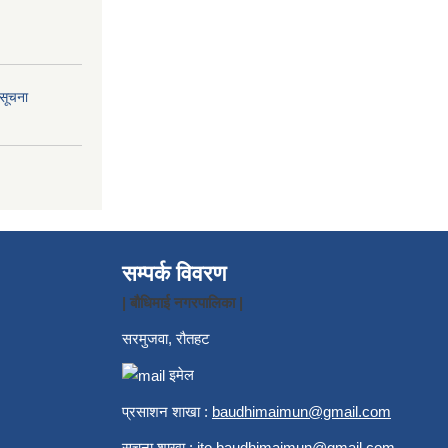
 सूचना
सम्पर्क विवरण
| बौधिमाई नगरपालिका |
सरमुजवा, रौतहट
इमेल
प्रसाशन शाखा :
b
audhimaimun@gmail.com
सूचना शाखा :
ito.baudhimaimun@gmail.com