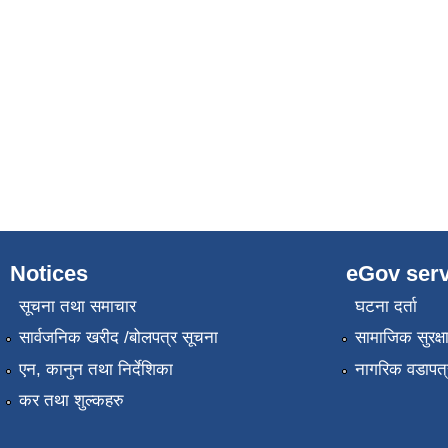
Notices
eGov serv
सूचना तथा समाचार
घटना दर्ता
सार्वजनिक खरीद /बोलपत्र सूचना
सामाजिक सुरक्ष
एन, कानुन तथा निर्देशिका
नागरिक वडापत्
कर तथा शुल्कहरु